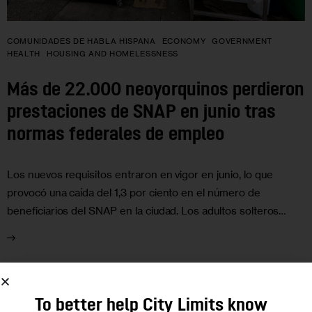
COMUNIDADES DE HABLA HISPANA
ECONOMY
GOVERNMENT
HEALTH
HOUSING AND HOMELESSNESS
Más de 22.000 neoyorquinos perdieron
prestaciones de SNAP en junio tras
normas federales de empleo
Los nuevos requisitos entraron en vigor en junio, lo que
provocó una caída del 1,3 por ciento en el número de
beneficiarios del SNAP en la ciudad. Los adultos solteros…
To better help City Limits know