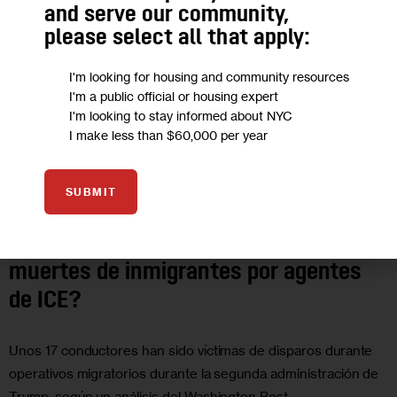
and serve our community,
please select all that apply:
I'm looking for housing and community resources
I'm a public official or housing expert
I'm looking to stay informed about NYC
I make less than $60,000 per year
COMUNIDADES DE HABLA HISPANA
HOUSING AND HOMELESSNESS
SUBMIT
PODCASTS
PODCAST: ¿Qué se sabe sobre las dos
muertes de inmigrantes por agentes
de ICE?
Unos 17 conductores han sido víctimas de disparos durante
operativos migratorios durante la segunda administración de
Trump, según un análisis del Washington Post.