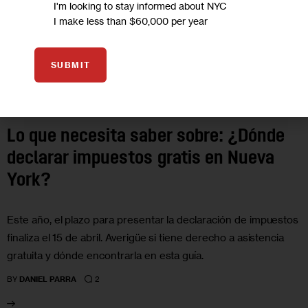
I'm looking to stay informed about NYC
I make less than $60,000 per year
SUBMIT
COMUNIDADES DE HABLA HISPANA
ECONOMY
GOVERNMENT
LABOR
LO QUE NECESITA SABER SOBRE
RESOURCES
Lo que necesita saber sobre: ¿Dónde
declarar impuestos gratis en Nueva
York?
Este año, el plazo para presentar la declaración de impuestos
finaliza el 15 de abril. Averigüe si tiene derecho a asistencia
gratuita y dónde encontrarla en esta guía.
2
BY
DANIEL PARRA