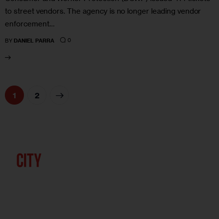
to street vendors. The agency is no longer leading vendor
enforcement…
0
BY
DANIEL PARRA
>
1
2