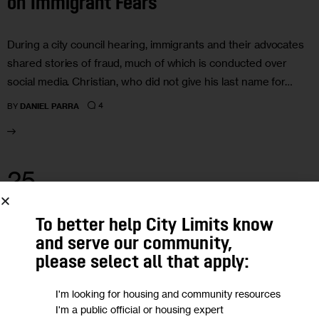
on Immigrant Fears
During a city council hearing, immigrants and their advocates
shared stories of fraud, much of which is conducted over
social media. Christian, who did not give his last name for…
4
BY
DANIEL PARRA
25
MAR 2025
To better help City Limits know
and serve our community,
please select all that apply:
I'm looking for housing and community resources
I'm a public official or housing expert