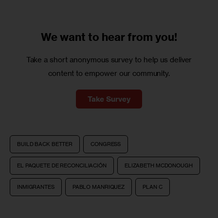
We want to
hear from you!
Take a short anonymous survey to help us deliver
content to empower our community.
Take Survey
BUILD BACK BETTER
CONGRESS
EL PAQUETE DE RECONCILIACIÓN
ELIZABETH MCDONOUGH
INMIGRANTES
PABLO MANRIQUEZ
PLAN C