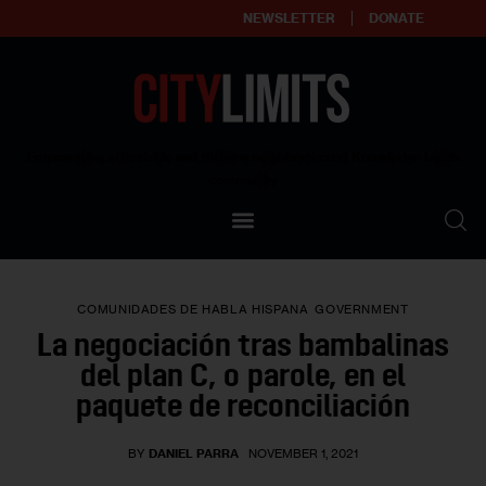
NEWSLETTER
DONATE
About
Empowering affordable and thriving neighborhoods | Knowledge builds
community
Our Impact
Our Standards
COMUNIDADES DE HABLA HISPANA
GOVERNMENT
Reprint Policy
La negociación tras bambalinas
del plan C, o parole, en el
Contact Us
paquete de reconciliación
BY
DANIEL PARRA
NOVEMBER 1, 2021