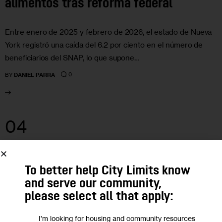
alimentos tras reforma federal
Entre enero de 2025 y febrero de 2026, el estado de Nueva
York registró una caída del 6.2 por ciento en el número de
beneficiarios del SNAP, lo que supone…
0
BY
DANIEL PARRA
04
MAY 2026
To better help City Limits know
and serve our community,
please select all that apply:
I'm looking for housing and community resources