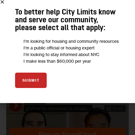
autoridades endurecieron las restricciones después de 
que las cartas y dibujos de los niños empezaran a circular. 
To better help City Limits know
Los padres dijeron que los guardias registraban las 
and serve our community,
please select all that apply:
habitaciones, confiscaban el arte y vigilaban a los 
detenidos cuando hablaban con periodistas y defensores.
I'm looking for housing and community resources
I'm a public official or housing expert
Así que para hablar de lo que está sucediendo en este 
I'm looking to stay informed about NYC
centro de detención, invitamos a Mica Rosenberg y 
I make less than $60,000 per year
McKenzie Funk, dos reporteros de ProPublica, quienes 
publicaron a finales de febrero un artículo sobre lo que ha 
SUBMIT
cambiado allí.