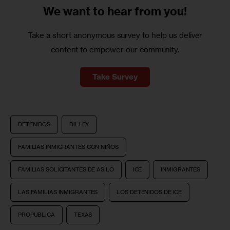
We want to
hear from you!
Take a short anonymous survey to help us deliver
content to empower our community.
Take Survey
DETENIDOS
DILLEY
FAMILIAS INMIGRANTES CON NIÑOS
FAMILIAS SOLICITANTES DE ASILO
ICE
INMIGRANTES
LAS FAMILIAS INMIGRANTES
LOS DETENIDOS DE ICE
PROPUBLICA
TEXAS