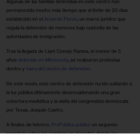
Algunas de las familias detenidas en este centro han 
permanecido mucho más tiempo que el límite de 20 días 
establecido en el 
Acuerdo Flores
, un marco jurídico que 
regula la detención de menores bajo custodia de las 
autoridades de inmigración.
Tras la llegada de Liam Conejo Ramos, el menor de 5 
años 
detenido en Minnesota
, se realizaron protestas 
dentro y 
fuera del centro de detención
. 
De este modo, este centro de detención ha ido saltando a 
la luz pública últimamente desencadenando una gran 
cobertura mediática y la visita del congresista demócrata 
por Texas, Joaquín Castro.
A finales de febrero, 
ProPublica publicó
 un segundo 
reportaje sobre los cambios en el centro, donde las 