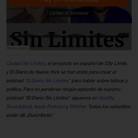
City Limits
·
¿Cómo ha cambiado la situación de las familias inmigrantes con niños detenidos en Dilley?
Ciudad Sin Límites
, el proyecto en español de City Limits, 
y El Diario de Nueva York se han unido para crear el 
pódcast 
“El Diario Sin Límites”
 para hablar sobre latinos y 
política. Para no perderse ningún episodio de nuestro 
pódcast “El Diario Sin Límites” síguenos en 
Spotify
, 
Soundcloud
, 
Apple Podcast
 y 
Stitcher
. Todos los episodios 
están allí. ¡Suscríbete!