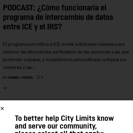
PODCAST: ¿Cómo funcionaría el
programa de intercambio de datos
entre ICE y el IRS?
El programa permitiría a ICE enviar solicitudes masivas para
obtener las direcciones particulares de las personas a las que
pretende expulsar, y la plataforma automatizada cotejaría los
nombres y las…
4
BY
DANIEL PARRA
14
To better help City Limits know
APR 2025
and serve our community,