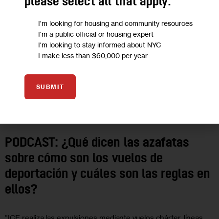
please select all that apply:
I'm looking for housing and community resources
I'm a public official or housing expert
I'm looking to stay informed about NYC
I make less than $60,000 per year
SUBMIT
COMUNIDADES DE HABLA HISPANA
PODCASTS
PODCAST: ¿Qué dicen las azafatas
sobre cómo son los vuelos de
deportación y cuáles son las reglas en
ellos?
“ICE realiza las expulsiones mediante vuelos chárter, líneas