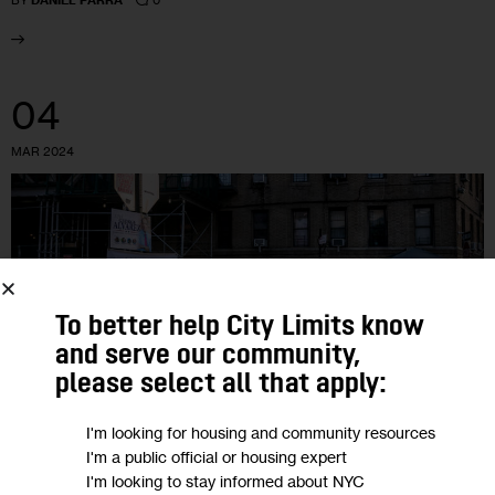
BY
DANIEL PARRA
04
MAR 2024
To better help City Limits know
and serve our community,
please select all that apply:
I'm looking for housing and community resources
I'm a public official or housing expert
COMUNIDADES DE HABLA HISPANA
GOVERNMENT
IMMIGRATION
I'm looking to stay informed about NYC
PODCASTS
POLITICS