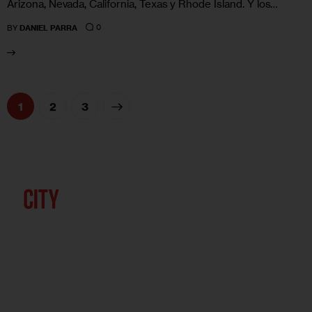
Arizona, Nevada, California, Texas y Rhode Island. Y los…
0
BY
DANIEL PARRA
1
>
2
3