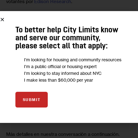
votantes por
 Edison Research
. 
Comparado con el 2020, en esta ocasión, Trump obtuvo 
19 puntos más de apoyo de los hombres Latinos frente al 
To better help City Limits know
36 por ciento de apoyo de hace cuatro años, y entre las 
and serve our community,
latinas, ganó 8 puntos más que en 2020, cuando obtuvo el 
please select all that apply:
30 por ciento. 
I'm looking for housing and community resources
Así que para hablar de cómo votaron las comunidades 
I'm a public official or housing expert
I'm looking to stay informed about NYC
latinas y cómo Trump obtuvo mayor apoyo de estos, 
I make less than $60,000 per year
invitamos a Juan Rosa, director nacional de participación 
cívica en la Asociación Nacional de Funcionarios Latinos 
Elegidos y Nombrados (National Association of Latino 
SUBMIT
Elected and Appointed Officials o NALEO Educational 
Fund, por sus siglas en inglés).
Más detalles en nuestra conversación a continuación.