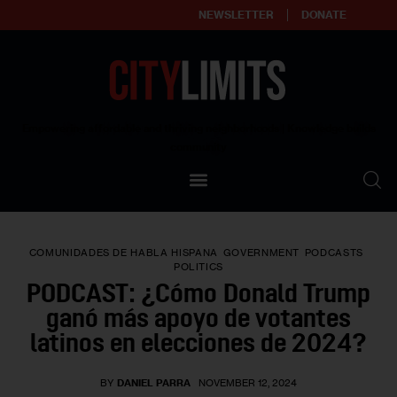
NEWSLETTER
DONATE
About
Empowering affordable and thriving neighborhoods | Knowledge builds
community
Our Impact
Our Standards
COMUNIDADES DE HABLA HISPANA
GOVERNMENT
PODCASTS
Reprint Policy
POLITICS
PODCAST: ¿Cómo Donald Trump
Contact Us
ganó más apoyo de votantes
latinos en elecciones de 2024?
BY
DANIEL PARRA
NOVEMBER 12, 2024