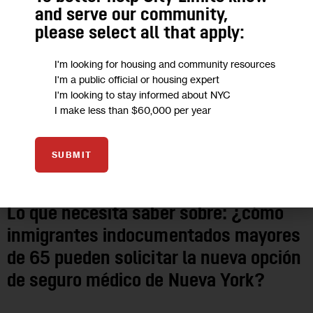
and serve our community,
please select all that apply:
I'm looking for housing and community resources
I'm a public official or housing expert
I'm looking to stay informed about NYC
I make less than $60,000 per year
SUBMIT
COMUNIDADES DE HABLA HISPANA
GOVERNMENT
IMMIGRATION
LO QUE NECESITA SABER SOBRE
Lo que necesita saber sobre: ¿cómo
inmigrantes indocumentados mayores
de 65 pueden solicitar la nueva opción
de seguro médico de Nueva York?