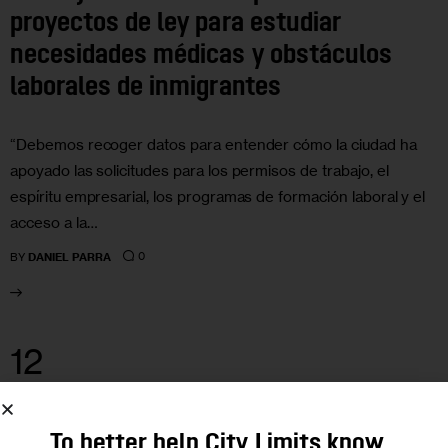
proyectos de ley para estudiar
necesidades médicas y obstáculos
laborales de inmigrantes
“Debemos recoger datos para entender cómo la ciudad ha
apoyado las solicitudes para los permisos de trabajo, el
espíritu empresarial, los programas de formación laboral y el
acceso a la…
0
BY
DANIEL PARRA
12
FEB 2024
To better help City Limits know