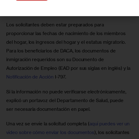
¿Qué documentación hay que presentar?
Los solicitantes deben estar preparados para 
proporcionar las fechas de nacimiento de los miembros 
del hogar, los ingresos del hogar y el estatus migratorio. 
Para los beneficiarios de DACA, los documentos de 
inmigración requeridos son su Documento de 
Autorización de Empleo (EAD por sus siglas en inglés) y la 
Notificación de Acción
 I-797. 
Si la información no puede verificarse electrónicamente, 
explicó un portavoz del Departamento de Salud, puede 
ser necesaria documentación en papel.
Una vez se envíe la solicitud completa (
aquí puedes ver un 
vídeo sobre cómo enviar los documentos
), los solicitantes 