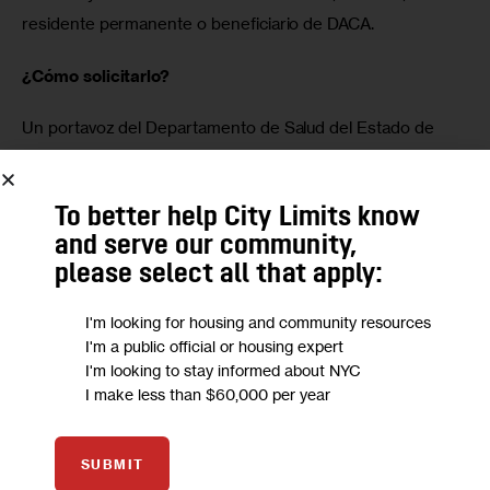
residente permanente o beneficiario de DACA.
¿Cómo solicitarlo?
Un portavoz del Departamento de Salud del Estado de 
Nueva York explicó que los beneficiarios de DACA —así 
como todos los neoyorquinos que cumplan los requisitos
To better help City Limits know
— pueden inscribirse de tres formas: 
and serve our community,
please select all that apply:
En línea, visitando
nystateofhealth.ny.gov
e
iniciando
una solicitud
.
I'm looking for housing and community resources
Por teléfono, llamando al Centro de Atención al Cliente
I'm a public official or housing expert
I'm looking to stay informed about NYC
del Estado de Salud de Nueva York al 1-855-355-5777
I make less than $60,000 per year
En persona, solicitando ayuda personalizada gratuita a
un asistente de inscripción certificado:
SUBMIT
info.nystateofhealth.ny.gov/findassistor