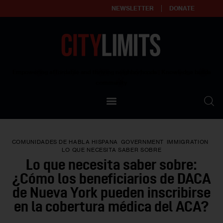
NEWSLETTER
DONATE
About
Empowering affordable and thriving neighborhoods | Knowledge builds
community
Our Impact
Our Standards
COMUNIDADES DE HABLA HISPANA
GOVERNMENT
IMMIGRATION
Reprint Policy
LO QUE NECESITA SABER SOBRE
Lo que necesita saber sobre:
Contact Us
¿Cómo los beneficiarios de DACA
de Nueva York pueden inscribirse
en la cobertura médica del ACA?