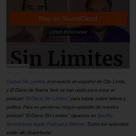
City Limits
·
¿Cuáles son los focos rojos en inmigración que ACLU destaca en nuevo reporte?
Ciudad Sin Límites
, el proyecto en español de City Limits, 
y El Diario de Nueva York se han unido para crear el 
pódcast 
“El Diario Sin Límites”
 para hablar sobre latinos y 
política. Para no perderse ningún episodio de nuestro 
pódcast “El Diario Sin Límites” síguenos en 
Spotify
,
Soundcloud
, 
Apple Pódcast
 y
 Stitcher
. Todos los episodios 
están allí. ¡Suscríbete!