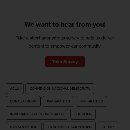
We want to
hear from you!
Take a short anonymous survey to help us deliver
content to empower our community.
Take Survey
ACLU
CONVENCIÓN NACIONAL DEMÓCRATA
DONALD TRUMP
IMMIGRANTES
INMIGRANTES
INMIGRANTES INDOCUMENTADOS
JOE BIDEN
KAMALA HARRIS
LA ADMINISTRACION BIDEN
TRUMP