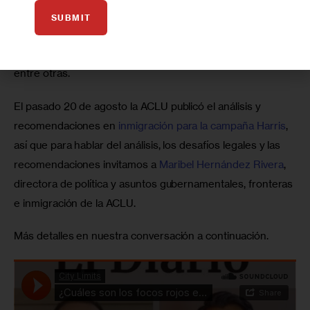
Civiles (American Civil Liberties Union o ACLU por su 
SUBMIT
siglas en inglés) ha empezado a analizar los planes para 
un 
segundo mandato de Trump en materia de migración
, 
entre otras. 
El pasado 20 de agosto la ACLU publicó el análisis y 
recomendaciones en 
inmigración para la campaña Harris
, 
así que para hablar del análisis, los desafíos legales y las 
recomendaciones invitamos a 
Maribel Hernández Rivera
, 
directora de política y asuntos gubernamentales, fronteras 
e inmigración de la ACLU.
Más detalles en nuestra conversación a continuación.