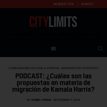
NEWSLETTER
DONATE
About
Empowering affordable and thriving neighborhoods | Knowledge builds
community
Our Impact
Our Standards
COMUNIDADES DE HABLA HISPANA
IMMIGRATION
PODCASTS
Reprint Policy
PODCAST: ¿Cuáles son las
propuestas en materia de
Contact Us
migración de Kamala Harris?
BY
DANIEL PARRA
SEPTEMBER 3, 2024