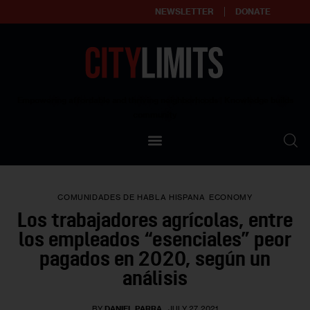
NEWSLETTER
DONATE
About
Empowering affordable and thriving neighborhoods | Knowledge builds
community
Our Impact
Our Standards
COMUNIDADES DE HABLA HISPANA
ECONOMY
Reprint Policy
Los trabajadores agrícolas, entre
los empleados “esenciales” peor
Contact Us
pagados en 2020, según un
análisis
BY
DANIEL PARRA
JULY 27, 2021