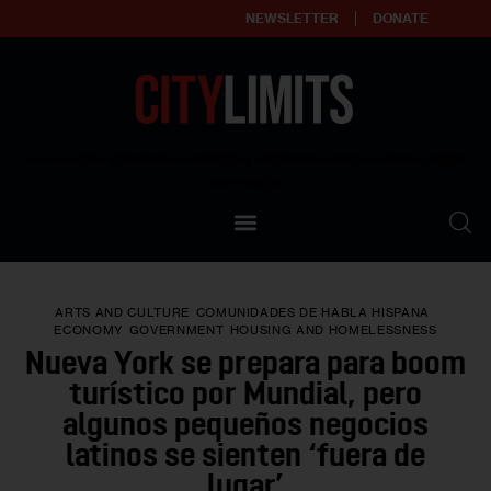
NEWSLETTER
DONATE
About
Empowering affordable and thriving neighborhoods | Knowledge builds
community
Our Impact
Our Standards
ARTS AND CULTURE
COMUNIDADES DE HABLA HISPANA
Reprint Policy
ECONOMY
GOVERNMENT
HOUSING AND HOMELESSNESS
Nueva York se prepara para boom
Contact Us
turístico por Mundial, pero
algunos pequeños negocios
latinos se sienten ‘fuera de
lugar’