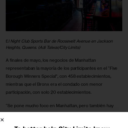
E
l Night Club Sports Bar de Roosevelt Avenue en Jackson
Heights, Queens. (Adi Talwar/City Limits)
A finales de mayo, los negocios de Manhattan 
representaban la mayoría de los participantes en el “Five 
Borough Winners Special”, con 458 establecimientos, 
mientras que el Bronx era el condado con menor 
participación, con solo 20 establecimientos.
“Se pone mucho foco en Manhattan, pero también hay 
mucho más que hacer en el Bronx en términos de 
turismo”, dijo Suárez. 