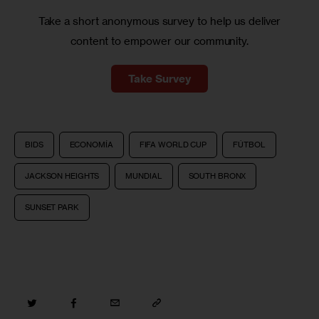
Take a short anonymous survey to help us deliver
content to empower our community.
Take Survey
BIDS
ECONOMÍA
FIFA WORLD CUP
FÚTBOL
JACKSON HEIGHTS
MUNDIAL
SOUTH BRONX
SUNSET PARK