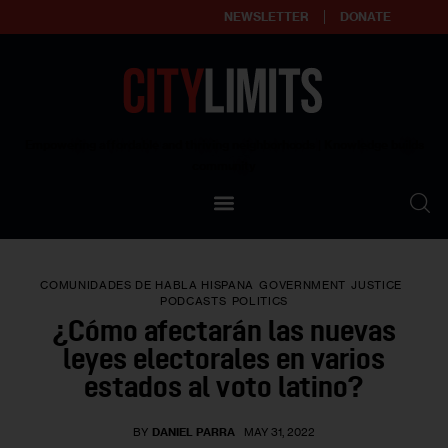
NEWSLETTER
DONATE
About
Empowering affordable and thriving neighborhoods | Knowledge builds
community
Our Impact
Our Standards
COMUNIDADES DE HABLA HISPANA
GOVERNMENT
JUSTICE
Reprint Policy
PODCASTS
POLITICS
¿Cómo afectarán las nuevas
Contact Us
leyes electorales en varios
estados al voto latino?
BY
DANIEL PARRA
MAY 31, 2022