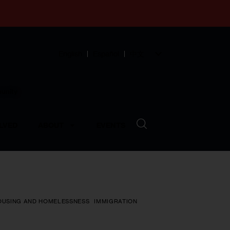
English
Español
中文
munity
LVED
ABOUT
EVENTS
OUSING AND HOMELESSNESS
IMMIGRATION