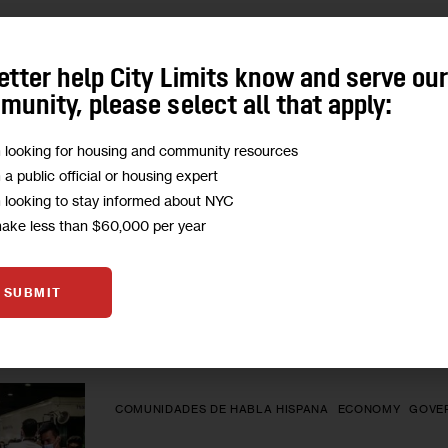
COMUNIDADES DE HABLA HISPANA
HOUSING AND HO
etter help City Limits know and serve ou
Iniciativa de albergar ​​solicit
unity, please select all that apply:
religiosos arranca con lentit
capacidad
m looking for housing and community resources
m a public official or housing expert
m looking to stay informed about NYC
Project Hospitality e Interfaith Center of New Yo
make less than $60,000 per year
contrato, dijeron que el camino para iniciar el
1
BY
DANIEL PARRA
SUBMIT
COMUNIDADES DE HABLA HISPANA
ECONOMY
GOVE