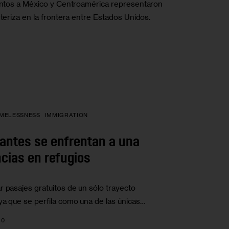
tintos a México y Centroamérica representaron
nteriza en la frontera entre Estados Unidos.
MELESSNESS
IMMIGRATION
rantes se enfrentan a una
ncias en refugios
r pasajes gratuitos de un sólo trayecto
ya que se perfila como una de las únicas…
0