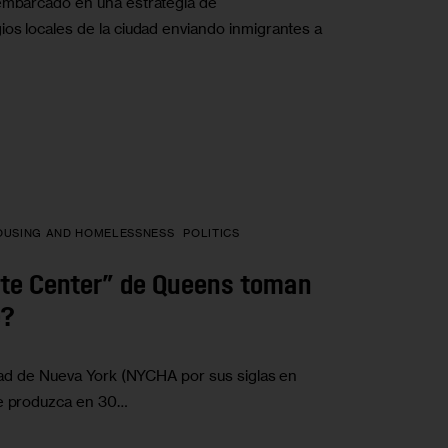
 embarcado en una estrategia de
ios locales de la ciudad enviando inmigrantes a
OUSING AND HOMELESSNESS
POLITICS
pite Center” de Queens toman
e?
udad de Nueva York (NYCHA por sus siglas en
se produzca en 30…