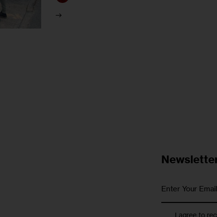
Newslette
I agree to re