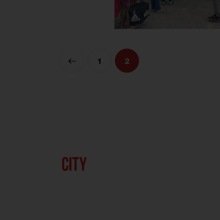
<
1
2