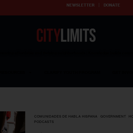
NEWSLETTER
DONATE
ering affordable and thriving neighborhoods | Knowledge builds com
RESOURCES
CLARIFY YOUTH PROGRAM
GET INVO
COMUNIDADES DE HABLA HISPANA
GOVERNMENT
H
PODCASTS