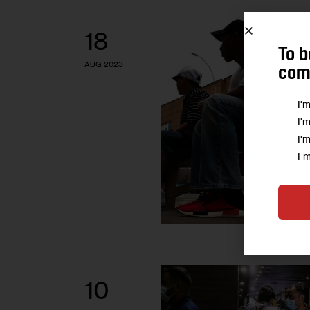
18
To b
AUG 2023
comm
I'
I'
I'
I 
10