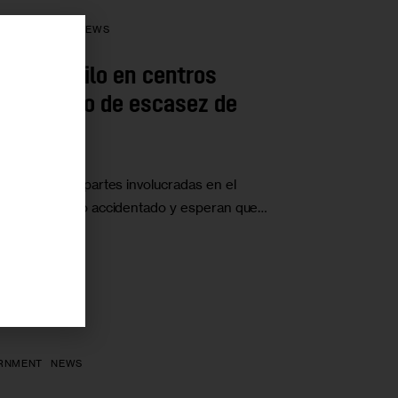
MELESSNESS
NEWS
r
antes de asilo en centros
ud en medio de escasez de
rk, dos de las partes involucradas en el
 programa ha sido accidentado y esperan que…
RNMENT
NEWS