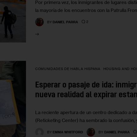
Por primera vez, los inmigrantes de lugares dis
la mayoría de los encuentros con la Patrulla Fro
2
BY
DANIEL PARRA
COMUNIDADES DE HABLA HISPANA
HOUSING AND HO
Esperar o pasaje de ida: inmig
nueva realidad al expirar esta
La reciente apertura de un centro dedicado a da
(Reticketing Center) ha sembrado la confusión, 
BY
EMMA WHITFORD
BY
DANIEL PARRA