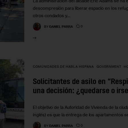
La administración del alcalde Eric Adams se ha
descompresión para liberar espacio en los refug
otros condados y…
0
BY
DANIEL PARRA
COMUNIDADES DE HABLA HISPANA
GOVERNMENT
H
Solicitantes de asilo en “Res
una decisión: ¿quedarse o irs
El objetivo de la Autoridad de Vivienda de la ci
inglés) es que la entrega de los apartamentos 
0
BY
DANIEL PARRA