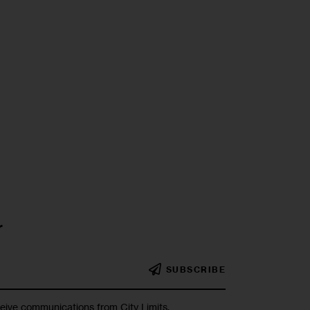
r
SUBSCRIBE
ceive communications from City Limits.