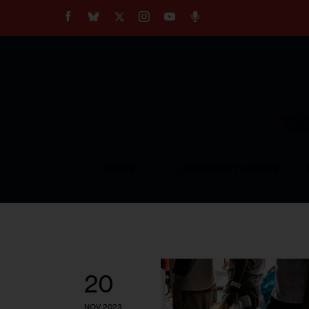
About
Our Impact
Our Standards
Reprint Policy
Empow
Contact Us
TOPICS
COMMUNITY VOICES
20
NOV 2023