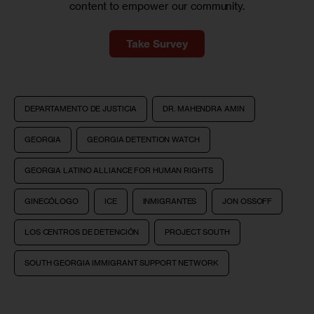
content to empower our community.
Take Survey
DEPARTAMENTO DE JUSTICIA
DR. MAHENDRA AMIN
GEORGIA
GEORGIA DETENTION WATCH
GEORGIA LATINO ALLIANCE FOR HUMAN RIGHTS
GINECÓLOGO
ICE
INMIGRANTES
JON OSSOFF
LOS CENTROS DE DETENCIÓN
PROJECT SOUTH
SOUTH GEORGIA IMMIGRANT SUPPORT NETWORK