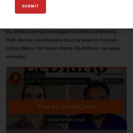
SUBMIT
Georgia Immigrant Support Network) interpusieron la 
primera denuncia en nombre de los inmigrantes 
detenidos en el Centro de de Irwin, así que para conocer 
los detalles de esta investigación invitamos a Kimberly 
Bollo-Aponte, coordinadora de programas en Georgia 
Latino Alliance for Human Rights (GLAHR por sus siglas 
en inglés).