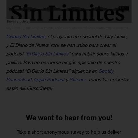
City Limits
·
¿Qué arrojó la investigación sobre abusos médicos contra mujeres detenidas en el centro de ICE?
Ciudad Sin Límites
, el proyecto en español de City Limits, 
y El Diario de Nueva York se han unido para crear el 
pódcast 
“El Diario Sin Límites”
 para hablar sobre latinos y 
política. Para no perderse ningún episodio de nuestro 
pódcast “El Diario Sin Límites” síguenos en
 Spotify
,
Soundcloud
, 
Apple Podcast
 y
 Stitcher
. Todos los episodios 
están allí. ¡Suscríbete!
We want to
hear from you!
Take a short anonymous survey to help us deliver