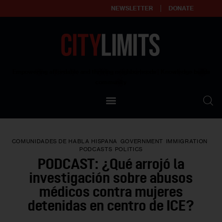
NEWSLETTER
DONATE
About
Empowering affordable and thriving neighborhoods | Knowledge builds
community
Our Impact
Our Standards
COMUNIDADES DE HABLA HISPANA
GOVERNMENT
IMMIGRATION
Reprint Policy
PODCASTS
POLITICS
PODCAST: ¿Qué arrojó la
Contact Us
investigación sobre abusos
médicos contra mujeres
detenidas en centro de ICE?