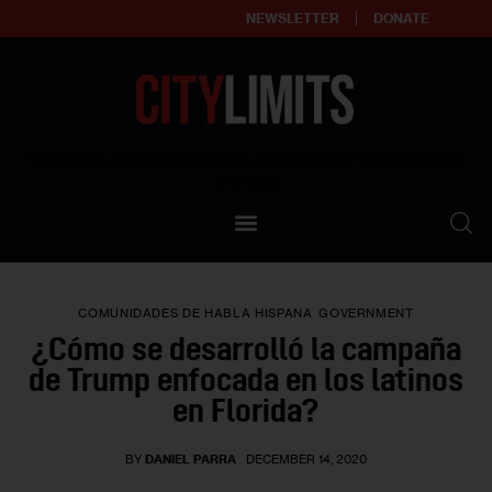
NEWSLETTER
DONATE
About
Empowering affordable and thriving neighborhoods | Knowledge builds
community
Our Impact
Our Standards
COMUNIDADES DE HABLA HISPANA
GOVERNMENT
Reprint Policy
¿Cómo se desarrolló la campaña
de Trump enfocada en los latinos
Contact Us
en Florida?
BY
DANIEL PARRA
DECEMBER 14, 2020