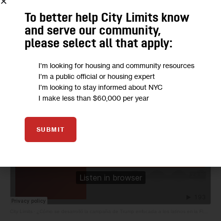
tener grupos en el campo contactando a personas 
To better help City Limits know
directamente, además de reuniones virtuales. Este trabajo 
and serve our community,
en campo, dice Marino, no lo hicieron los demócratas.
please select all that apply:
Según Marino Cabrera, fueron a pedir los votos de las 
I'm looking for housing and community resources
I'm a public official or housing expert
personas que el partido había identificado como posibles 
I'm looking to stay informed about NYC
votantes republicanos y registraron unos 30.000 
I make less than $60,000 per year
votantes. 
SUBMIT
City Limits
·
¿Cómo se desarrolló la campaña de Trump enfocada a los latinos en la Florida?