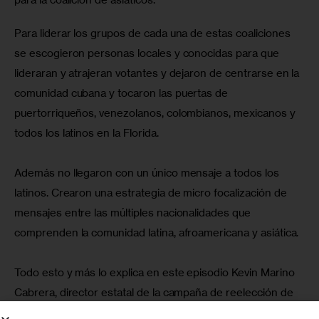
Para liderar los grupos de cada una de estas coaliciones 
se escogieron personas locales y conocidas para que 
lideraran y atrajeran votantes y dejaron de centrarse en la 
comunidad cubana y tocaron las puertas de 
puertorriqueños, venezolanos, colombianos, mexicanos y 
todos los latinos en la Florida.
Además no llegaron con un único mensaje a todos los 
latinos. Crearon una estrategia de micro focalización de 
mensajes entre las múltiples nacionalidades que 
comprenden la comunidad latina, afroamericana y asiática.
Todo esto y más lo explica en este episodio Kevin Marino 
Cabrera, director estatal de la campaña de reelección de 
Trump en Florida.  A pesar de la pandemia decidieron 