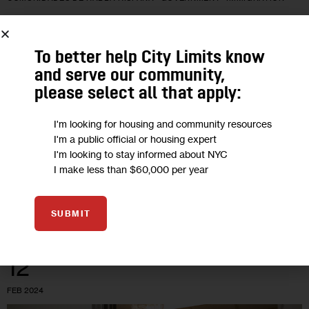
Defensores y proveedores de salud
alivian temores de inmigrantes para
To better help City Limits know
and serve our community,
acceder a atención médica bajo Trump
please select all that apply:
A pesar de que estos temores han resurgido con la segunda
I'm looking for housing and community resources
administración Trump, el mensaje de los defensores,
I'm a public official or housing expert
abogados y centros de salud es claro e inequívoco: la
I'm looking to stay informed about NYC
I make less than $60,000 per year
atención médica…
0
BY
DANIEL PARRA
SUBMIT
12
FEB 2024