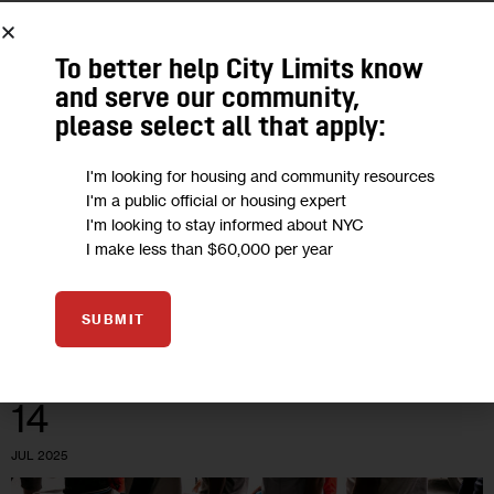
PODCAST: ¿Cuál es el riesgo en la
To better help City Limits know
fuerza laboral latina frente a la
and serve our community,
automatización?
please select all that apply:
I'm looking for housing and community resources
Según datos del Latino Data Hub, el 29 por ciento de las
I'm a public official or housing expert
personas latinas trabaja en trabajos que podrían ser
I'm looking to stay informed about NYC
automatizados, siendo el grupo con mayor representación en
I make less than $60,000 per year
estos empleos…
3
BY
DANIEL PARRA
SUBMIT
14
JUL 2025