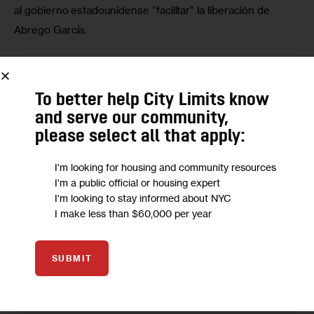
al gobierno estadounidense “facilitar” la liberación de 
Abrego García.
El 16 de abril un grupo de abogados del American 
Immigration Council, del National Immigration Project, y del 
To better help City Limits know
Center for Constitutional Rights presentó una petición de 
and serve our community,
hábeas corpus —que es un procedimiento judicial 
please select all that apply:
interpuesto por personas que alegan estar siendo 
detenidas ilegalmente por el gobierno— para 
Edicson 
I'm looking for housing and community resources
David Quintero Chacón
, un inmigrante venzolano en el 
I'm a public official or housing expert
I'm looking to stay informed about NYC
CECOT.
I make less than $60,000 per year
Así que para hablar de Quintero, invitamos a una de las 
abogados detrás de su caso,  Stephanie M. Alvarez-Jones, 
SUBMIT
abogada regional del Sureste del National Immigration 
Project.