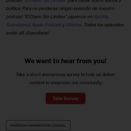
pódcast
 “El Diario Sin Límites”
 para hablar sobre latinos y 
política. Para no perderse ningún episodio de nuestro 
pódcast “El Diario Sin Límites” síguenos en
 Spotify
,
Soundcloud
,
 Apple Pódcast
 y
 Stitcher
. Todos los episodios 
están allí. ¡Suscríbete!
We want to
hear from you!
Take a short anonymous survey to help us deliver
content to empower our community.
Take Survey
AMERICAN IMMIGRATION COUNCIL