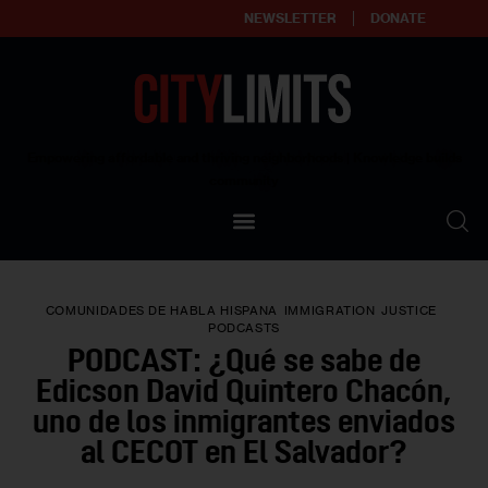
NEWSLETTER
DONATE
About
Empowering affordable and thriving neighborhoods | Knowledge builds
community
Our Impact
Our Standards
COMUNIDADES DE HABLA HISPANA
IMMIGRATION
JUSTICE
Reprint Policy
PODCASTS
PODCAST: ¿Qué se sabe de
Contact Us
Edicson David Quintero Chacón,
uno de los inmigrantes enviados
al CECOT en El Salvador?