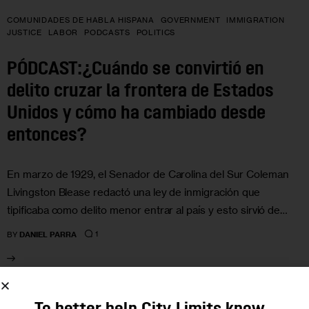
COMUNIDADES DE HABLA HISPANA
GOVERNMENT
IMMIGRATION
JUSTICE
LABOR
PODCASTS
POLITICS
PÓDCAST:¿Cuándo se convirtió en
delito cruzar la frontera de Estados
Unidos y cómo ha cambiado desde
entonces?
En marzo de 1929, el Senador de Carolina del Sur Coleman
Livingston Blease redactó una ley de inmigración que
tipificaba como delito menor entrar al país y esto sirvió de…
1
BY
DANIEL PARRA
13