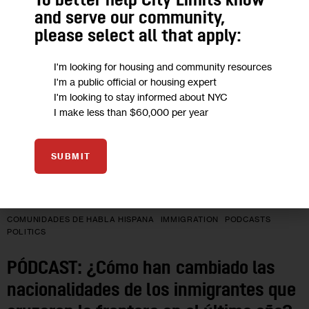
To better help City Limits know
and serve our community,
NOV 2023
please select all that apply:
I'm looking for housing and community resources
I'm a public official or housing expert
I'm looking to stay informed about NYC
I make less than $60,000 per year
SUBMIT
COMUNIDADES DE HABLA HISPANA
IMMIGRATION
PODCASTS
POLITICS
PÓDCAST: ¿Cómo han cambiado las
nacionalidades de los inmigrantes que