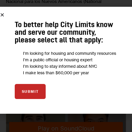
Nacional para los Nuevos Americanos (National 
Partnership for New Americans o NPNA) reveló que el 97 
por ciento de los ciudadanos naturalizados en los estados 
To better help City Limits know
bisagra probablemente votará, mientras que el 76 por 
and serve our community,
ciento dijo que votarían con toda seguridad.
please select all that apply:
Así que para hablar sobre la encuesta y el impacto que 
I'm looking for housing and community resources
podrían tener los votos de las personas naturalizadas 
I'm a public official or housing expert
invitamos a 
Nancy Flores
, directora adjunta de la NPNA.  
I'm looking to stay informed about NYC
I make less than $60,000 per year
Más detalles en nuestra conversación a continuación.
SUBMIT