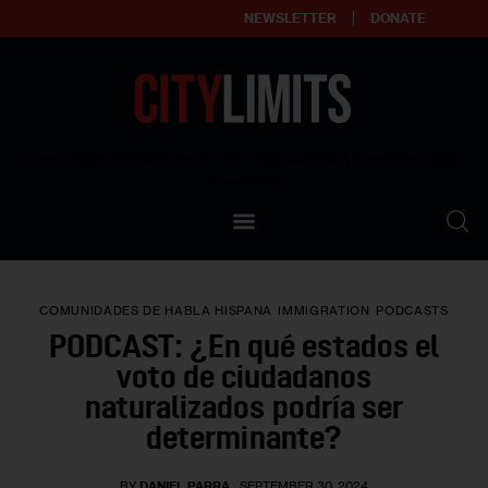
NEWSLETTER
DONATE
About
Empowering affordable and thriving neighborhoods | Knowledge builds
community
Our Impact
Our Standards
COMUNIDADES DE HABLA HISPANA
IMMIGRATION
PODCASTS
Reprint Policy
PODCAST: ¿En qué estados el
voto de ciudadanos
Contact Us
naturalizados podría ser
determinante?
BY
DANIEL PARRA
SEPTEMBER 30, 2024