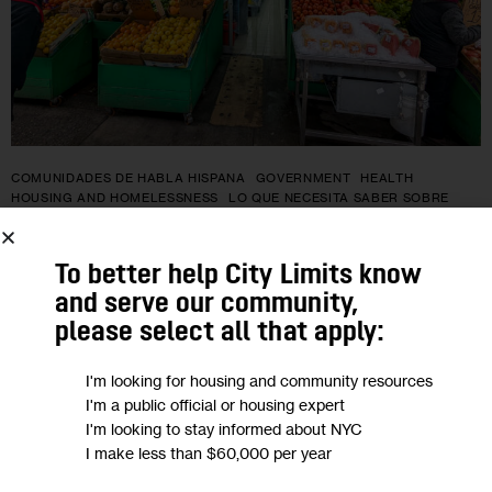
COMUNIDADES DE HABLA HISPANA
GOVERNMENT
HEALTH
HOUSING AND HOMELESSNESS
LO QUE NECESITA SABER SOBRE
RESOURCES
To better help City Limits know
Lo que necesitas saber sobre: Cómo
and serve our community,
solicitar las ayudas alimentarias del
please select all that apply:
programa WIC en Nueva York
I'm looking for housing and community resources
I'm a public official or housing expert
El programa especial de alimentos suplementarios para
I'm looking to stay informed about NYC
mujeres, bebés y niños (WIC por sus siglas en inglés) —uno
I make less than $60,000 per year
de los pocos programas federales abiertos a solicitantes