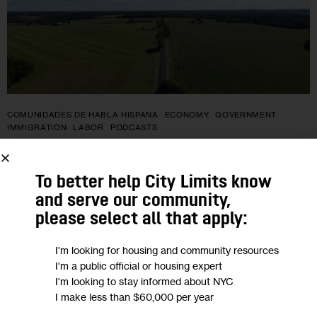
COMUNIDADES DE HABLA HISPANA
ECONOMY
GOVERNMENT
IMMIGRATION
LABOR
PODCASTS
PÓDCAST: ¿Por qué algunas muertes
To better help City Limits know
de trabajadores en pequeñas granjas
and serve our community,
lecheras de Wisconsin no se
please select all that apply:
investigan?
I'm looking for housing and community resources
I'm a public official or housing expert
Al menos 17 trabajadores en granjas lecheras en Wisconsin,
I'm looking to stay informed about NYC
la mayoría de estos inmigrantes, han muerto desde 2009,
I make less than $60,000 per year
encontró una investigación de ProPublica. 12 de estas