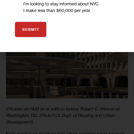
otro modo, no la sufrirían”, afirmó ella.
I'm looking to stay informed about NYC
I make less than $60,000 per year
SUBMIT
Oficinas del HUD en el edificio federal Robert C. Weaver en
Washington, D.C. (Flickr/U.S. Dept. of Housing and Urban
Development)
Este cambio se produce tras otros cambios en la agencia 