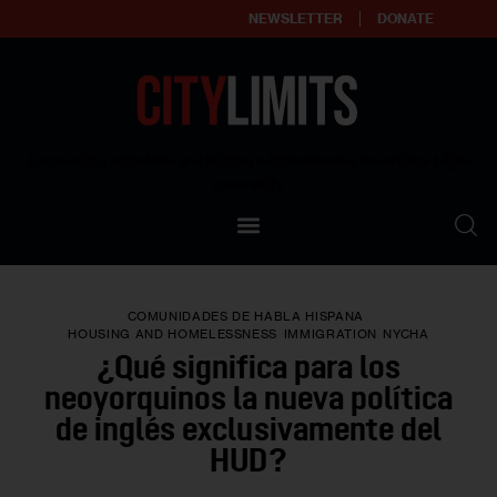
NEWSLETTER
DONATE
About
Empowering affordable and thriving neighborhoods | Knowledge builds
community
Our Impact
Our Standards
COMUNIDADES DE HABLA HISPANA
Reprint Policy
HOUSING AND HOMELESSNESS
IMMIGRATION
NYCHA
¿Qué significa para los
Contact Us
neoyorquinos la nueva política
de inglés exclusivamente del
HUD?