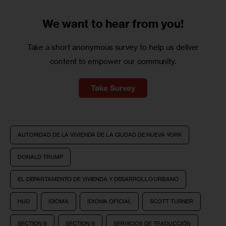
We want to
hear from you!
Take a short anonymous survey to help us deliver
content to empower our community.
Take Survey
AUTORIDAD DE LA VIVIENDA DE LA CIUDAD DE NUEVA YORK
DONALD TRUMP
EL DEPARTAMENTO DE VIVIENDA Y DESARROLLO URBANO
HUD
IDIOMA
IDIOMA OFICIAL
SCOTT TURNER
SECTION 8
SECTION 9
SERVICIOS DE TRADUCCIÓN