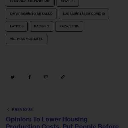
CORONAVIRUS PANDEMIC
COVID-19
DEPARTAMENTO DE SALUD
LAS MUERTES DE COVID-19
LATINOS
RACISMO
RAZA/ETNIA
VÍCTIMAS MORTALES
PREVIOUS
Opinion: To Lower Housing
Production Costs, Put People Before