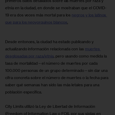
primeros datos detallados sobre las muertes por raza y 
etnia en la ciudad, en donde se mostraban que el COVID-
19 era dos veces más mortal para los 
negros y los latinos 
que para los neoyorquinos blancos
.
Desde entonces, la ciudad ha estado publicando y 
actualizando información relacionada con las 
muertes 
desglosadas por raza/etnia
, pero usando como medida la 
tasa de mortalidad—el número de muertes por cada 
100.000 personas de un grupo determinado—sin dar una 
cifra concreta sobre el número de muertes o la fecha para 
saber qué semanas han sido las más letales para una 
población específica.
City Limits utilizó la Ley de Libertad de Información 
(Freedom of Information Law o FOIL por sus siglas en 