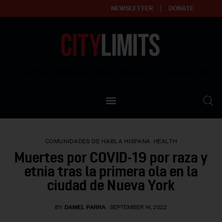
NEWSLETTER
DONATE
About
Empowering affordable and thriving neighborhoods | Knowledge builds
community
Our Impact
Our Standards
COMUNIDADES DE HABLA HISPANA
HEALTH
Reprint Policy
Muertes por COVID-19 por raza y
etnia tras la primera ola en la
Contact Us
ciudad de Nueva York
BY
DANIEL PARRA
SEPTEMBER 14, 2022