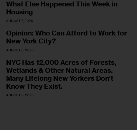
What Else Happened This Week in
Housing
AUGUST 7, 2026
Opinion: Who Can Afford to Work for
New York City?
AUGUST 6, 2026
NYC Has 12,000 Acres of Forests,
Wetlands & Other Natural Areas.
Many Lifelong New Yorkers Don’t
Know They Exist.
AUGUST 6, 2026
Copyright © 2026 by AxiomThemes. All rights reserved.