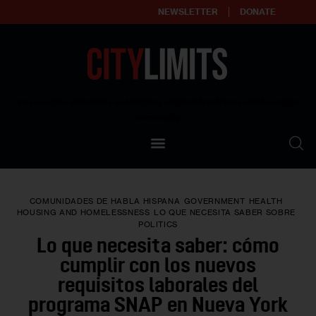
NEWSLETTER
DONATE
About
Empowering affordable and thriving neighborhoods | Knowledge builds
community
Our Impact
Our Standards
COMUNIDADES DE HABLA HISPANA
GOVERNMENT
HEALTH
Reprint Policy
HOUSING AND HOMELESSNESS
LO QUE NECESITA SABER SOBRE
POLITICS
Lo que necesita saber: cómo
Contact Us
cumplir con los nuevos
requisitos laborales del
programa SNAP en Nueva York