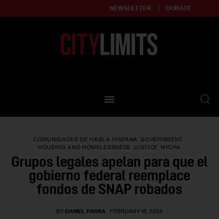
NEWSLETTER
DONATE
About
Empowering affordable and thriving neighborhoods | Knowledge builds
community
Our Impact
Our Standards
COMUNIDADES DE HABLA HISPANA
GOVERNMENT
Reprint Policy
HOUSING AND HOMELESSNESS
JUSTICE
NYCHA
Grupos legales apelan para que el
Contact Us
gobierno federal reemplace
fondos de SNAP robados
BY
DANIEL PARRA
FEBRUARY 18, 2026