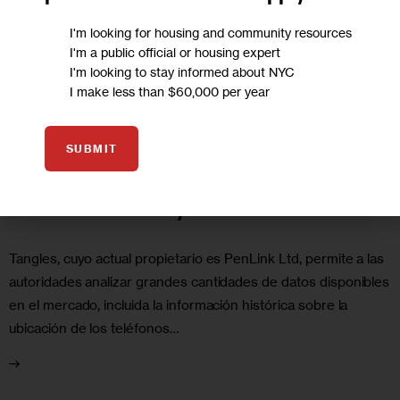
I'm looking for housing and community resources
I'm a public official or housing expert
I'm looking to stay informed about NYC
COMUNIDADES DE HABLA HISPANA
IMMIGRATION
JUSTICE
NEWS
I make less than $60,000 per year
PODCASTS
PODCAST: ¿Qué se sabe de las
SUBMIT
herramientas de rastreo telefónico
usadas en Texas y la frontera?
Tangles, cuyo actual propietario es PenLink Ltd, permite a las
autoridades analizar grandes cantidades de datos disponibles
en el mercado, incluida la información histórica sobre la
ubicación de los teléfonos…