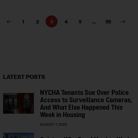
1
2
3
4
5
>
…
55
LATEST POSTS
NYCHA Tenants Sue Over Police
Access to Surveillance Cameras,
And What Else Happened This
Week in Housing
AUGUST 7, 2026