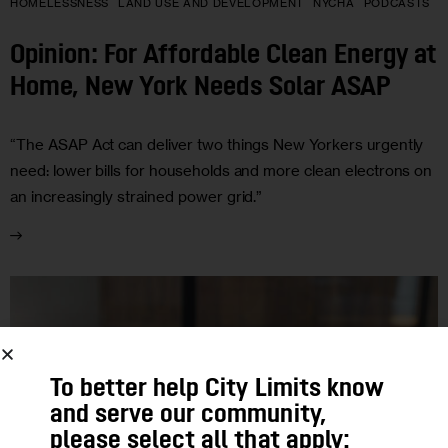
HOMELESSNESS
LAND USE AND DEVELOPMENT
NYCHA
PODCASTS
Opinion: For Affordable Clean Energy at
Home, New York Needs Solar ASAP
“The ASAP Act can deliver two things New Yorkers urgently
need: lower bills for households and more clean electrons on
an increasingly strained power grid.”
To better help City Limits know
and serve our community,
please select all that apply: