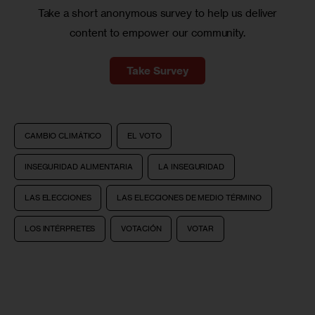
Take a short anonymous survey to help us deliver
content to empower our community.
Take Survey
CAMBIO CLIMÁTICO
EL VOTO
INSEGURIDAD ALIMENTARIA
LA INSEGURIDAD
LAS ELECCIONES
LAS ELECCIONES DE MEDIO TÉRMINO
LOS INTÉRPRETES
VOTACIÓN
VOTAR