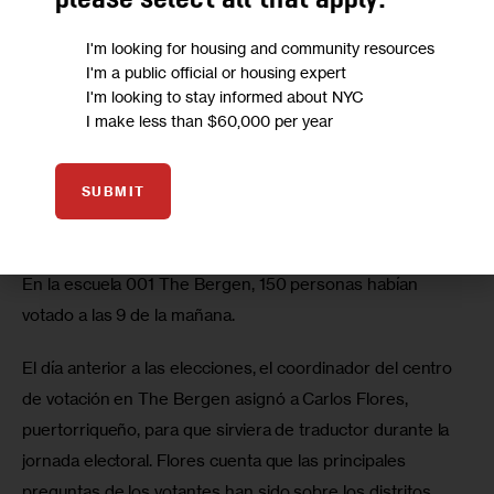
please select all that apply:
I'm looking for housing and community resources
I'm a public official or housing expert
I'm looking to stay informed about NYC
I make less than $60,000 per year
Francisco Uranga
SUBMIT
Cecilia Montero, 70, en PS 896.
En la escuela 001 The Bergen, 150 personas habían 
votado a las 9 de la mañana. 
El día anterior a las elecciones, el coordinador del centro 
de votación en The Bergen asignó a Carlos Flores, 
puertorriqueño, para que sirviera de traductor durante la 
jornada electoral. Flores cuenta que las principales 
preguntas de los votantes han sido sobre los distritos 