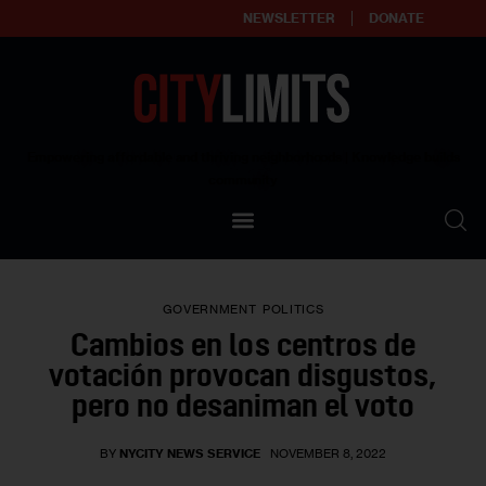
NEWSLETTER
DONATE
About
Empowering affordable and thriving neighborhoods | Knowledge builds
community
Our Impact
Our Standards
GOVERNMENT
POLITICS
Reprint Policy
Cambios en los centros de
votación provocan disgustos,
Contact Us
pero no desaniman el voto
BY
NYCITY NEWS SERVICE
NOVEMBER 8, 2022