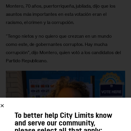
Montero, 70 años, puertorriqueña, jubilada, dijo que los 
asuntos más importantes en esta votación eran el 
racismo, el crimen y la corrupción. 
“Tengo nietos y no quiero que crezcan en un mundo 
como este, de gobernantes corruptos. Hay mucha 
corrupción”, dijo Montero, quien votó a los candidatos del 
Partido Republicano.
To better help City Limits know
and serve our community,