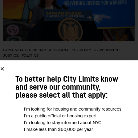
COMUNIDADES DE HABLA HISPANA
ECONOMY
GOVERNMENT
JUSTICE
POLITICS
Con SWEAT, defensores de
To better help City Limits know
trabajadores renuevan presión en
and serve our community,
favor de una legislación contra el robo
please select all that apply:
de salarios
I'm looking for housing and community resources
I'm a public official or housing expert
Siete organizaciones de trabajadores han compilado una
I'm looking to stay informed about NYC
base de datos sobre el robo de salarios durante la pandemia
I make less than $60,000 per year
por un total de 130.5 millones de dólares adeudados a los