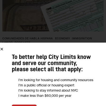
COMUNIDADES DE HABLA HISPANA
ECONOMY
IMMIGRATION
LABOR
PODCASTS
PÓDCAST: ¿Cómo la pandemia afectó
To better help City Limits know
económicamente a los hogares
and serve our community,
please select all that apply:
inmigrantes e hispanos?
I'm looking for housing and community resources
Entre diciembre de 2019 y diciembre de 2021, el nivel de
I'm a public official or housing expert
riqueza en los hogares de los Estados Unidos aumentó,
I'm looking to stay informed about NYC
I make less than $60,000 per year
especialmente entre los hogares más ricos. Si bien todos
los…