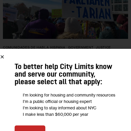
COMUNIDADES DE HABLA HISPANA
GOVERNMENT
JUSTICE
PODCASTS
POLITICS
To better help City Limits know
¿Cuál es el futuro del plan de incluir
and serve our community,
cambios en inmigración en el paquete
please select all that apply:
de reconciliación del presupuesto?
I'm looking for housing and community resources
I'm a public official or housing expert
Dos decisiones en los últimos días han propinado golpes
I'm looking to stay informed about NYC
noqueadores para el futuro del plan de incluir cambios en
I make less than $60,000 per year
inmigración en el paquete de reconciliación del presupuesto.
0
BY
DANIEL PARRA