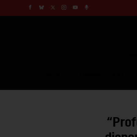
About
Our Impact
Our Standards
Reprint Policy
Empow
Contact Us
TOPICS
COMMUNITY VOICES
“Pro