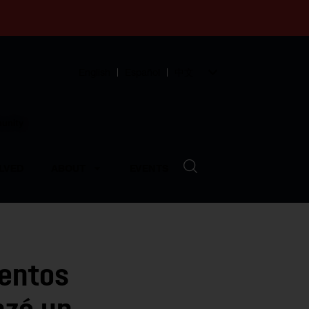
English
Español
中文
munity
LVED
ABOUT
EVENTS
entos