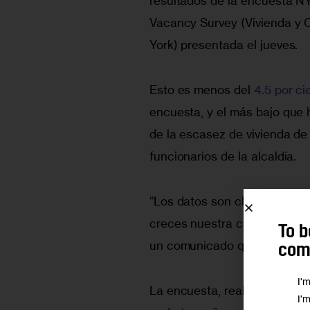
resultados de la encuesta N
Vacancy Survey (Vivienda y
York) presentada el jueves.
Esto es menos del 
4.5 por ci
encuesta, y el más bajo que 
de la escasez de vivienda de 
funcionarios de la alcaldía.
“Los datos son claros: la de
creces nuestra capacidad de
To b
un comunicado que acompaña
comm
I'
La encuesta, realizada con 
I'