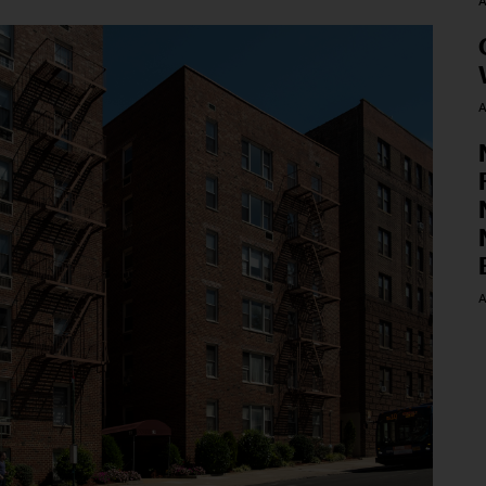
A
A
A