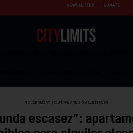
NEWSLETTER
DONATE
ering affordable and thriving neighborhoods | Knowledge builds com
RESOURCES
CLARIFY YOUTH PROGRAM
GET INVO
GOVERNMENT
HOUSING AND HOMELESSNESS
funda escasez”: apartam