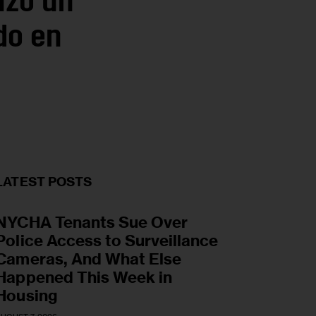
nzó un
do en
LATEST POSTS
NYCHA Tenants Sue Over
Police Access to Surveillance
Cameras, And What Else
Happened This Week in
Housing