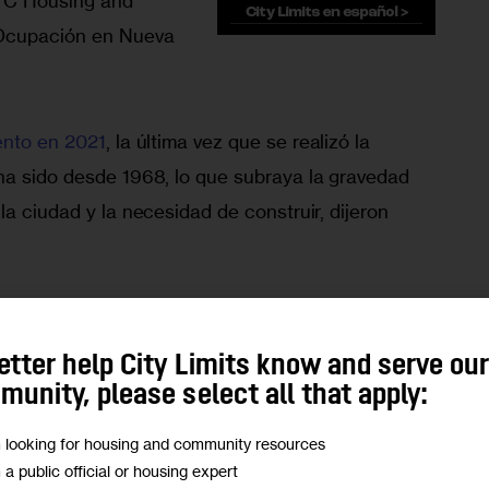
YC Housing and 
 Ocupación en Nueva 
ento en 2021
, la última vez que se realizó la 
ha sido desde 1968, lo que subraya la gravedad 
la ciudad y la necesidad de construir, dijeron 
manda de vivienda en nuestra ciudad supera con 
 construcción”, 
declaró el alcalde
 Eric Adams en 
etter help City Limits know and serve ou
ba a las nuevas cifras.
unity, please select all that apply:
m looking for housing and community resources
la Oficina del Censo de EE.UU. aproximadamente 
m a public official or housing expert