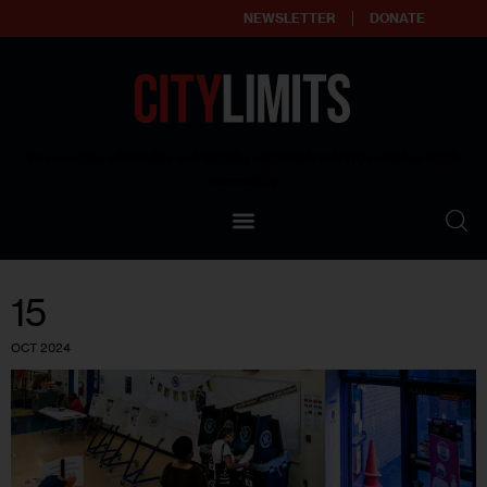
NEWSLETTER
DONATE
About
Empowering affordable and thriving neighborhoods | Knowledge builds
community
Our Impact
Our Standards
15
Reprint Policy
OCT 2024
Contact Us