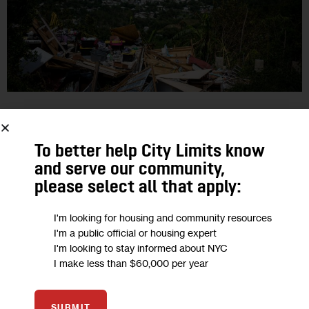
COMUNIDADES DE HABLA HISPANA
PODCASTS
PODCAST: ¿Por qué hubo más de
To better help City Limits know
and serve our community,
3.000 muertes en exceso en Puerto
please select all that apply:
Rico en 2022?
I'm looking for housing and community resources
Puerto Rico lleva más de dos décadas bregando con una
I'm a public official or housing expert
I'm looking to stay informed about NYC
crisis en el sistema de salud, sus instituciones hospitalarias y
I make less than $60,000 per year
recientemente la pandemia de COVID, y en 2022 hubo unas…
0
BY
DANIEL PARRA
SUBMIT