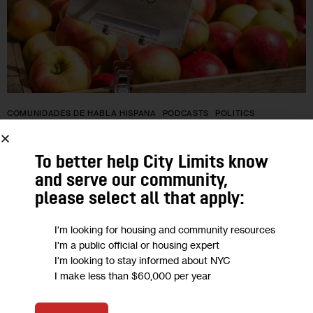
COMUNIDADES DE HABLA HISPANA
PODCASTS
POLITICS
PÓDCAST:¿Cuáles son las opciones
To better help City Limits know
para que Puerto Rico sea incluido en el
and serve our community,
SNAP?
please select all that apply:
I'm looking for housing and community resources
Puerto Rico fue incluido en 1974 en el programa de cupones
I'm a public official or housing expert
de alimentos o el programa de Asistencia Nutricional
I'm looking to stay informed about NYC
Suplementaria (o SNAP por sus siglas en inglés, como
I make less than $60,000 per year
también se…
0